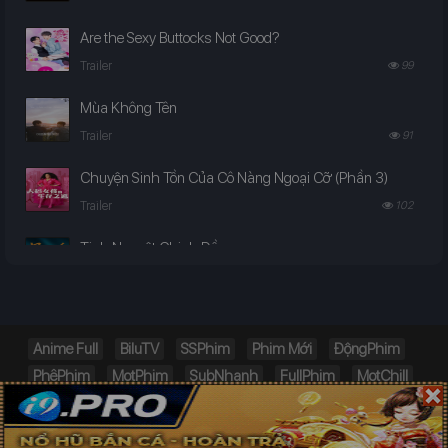
Are the Sexy Buttocks Not Good?
Trailer
99
Mùa Không Tên
Trailer
91
Chuyện Sinh Tồn Của Cô Nàng Ngoại Cỡ (Phần 3)
Trailer
102
Tinh Nguyệt Chinh Đồ
Trailer
99
Ta Là Kẻ Phản Diện Mệnh Lớn
Trailer
120
Anime Full
BiluTV
SSPhim
Phim Mới
ĐộngPhim
PhêPhim
MọtPhim
SubNhanh
FullPhim
MọtChill
Vùng Biển Chết Chóc
PhimChill
TVHay.org
Trailer
182