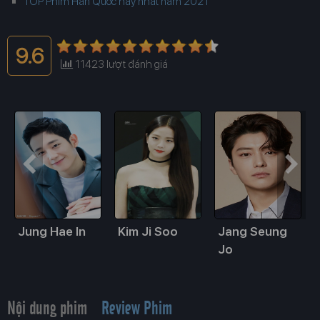
TOP Phim Hàn Quốc hay nhất năm 2021
9.6
11423
lượt đánh giá
Jung Hae In
Kim Ji Soo
Jang Seung
Jo
Nội dung phim
Review Phim