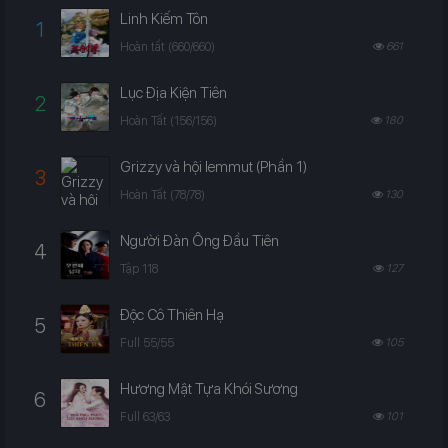
Linh Kiếm Tôn
1
Hoàn tất (660/660)
661
Lục Địa Kiện Tiên
2
Hoàn Tất (156/156)
180
Grizzy và hội lemmut (Phần 1)
3
Hoàn Tất (78/78)
130
Người Đàn Ông Đầu Tiên
4
Tập 118
127
Độc Cô Thiên Hạ
5
Full 55/55
105
Hương Mật Tựa Khói Sương
6
Full 63/63
101