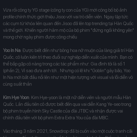
Vừa rồi công ty YG stage (công ty con của YG) mới công bố bộ ảnh
profile chính thức giới thiệu Jisoo với vai trò diễn viên. Ngay lập tức
các cụm từ khóa liên quan đến Jisoo đã lên top trending tại Hàn Quốc
và thế giới. Khiến người hâm mộ của bộ phim "đứng ngồi không yên"
mong chờ ngày phim được công chiếu
Yoo In Na
: Được biết đến như bông hoa nở muộn của làng giải trí Hàn
Quốc, cô luôn kiên trì theo đuổi sự nghiệp diễn xuất của mình. Bạn có
thể bắp gặp cô nàng trong các tác phẩm như: Gia đình tôi là số 1
(phần 2), Vì sao đưa anh tới.. Nhưng có lẽ khi "Goblin" gây bão, Yoo
In Na mới bắt đầu nổi lên như một hiện tượng với visual và lỗi diễn vô
cùng suất thần
Kim Hye Yoon
: Kim Hye-yoon là một nữ diễn viên và người mẫu Hàn
Quốc. Lần đầu tiên cô được biết đến qua vai diễn Kang Ye-seo trong
bộ phim truyền hình Sky Castle của đài JTBC và nhận được vai
chính đầu tiên với bộ phim Extra Extra You của đài MBC.
Vào tháng 3 năm 2021, Snowdrop đã bị cuốn vào một cuộc tranh cãi