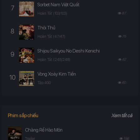
Sorbet Nam Việt Quất
7
Hoàn Tất (103/103)
87
Thôi Thủ
8
Hoàn Tất (47/47)
75
Shijou Saikyou No Deshi Kenichi
9
Hoàn Tất (248/248)
62
Vòng Xoáy Kim Tiền
10
Tập 400
60
Phim sắp chiếu
Xem tất cả
Chàng Rể Hào Môn
Trailer
198