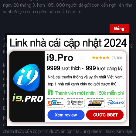
ngày 28 tháng 3, hơn 105, 000 người đã gửi đơn kiến nghị lên nhà
xanh để yêu cầu ngừng sản xuất bộ phim.
Đóng
Sau đó, Nhà Xanh đã lên tiếng. Họ ghi nhận thông báo trước đó của
JTBC và tôn trọng quyền tự do sáng tạo và thể hiện của đội ngũ, đồng
thời cho phép Snowdrop được tiếp tục sản xuất.
Mới đây một trong các đạo diễn của phim Snowdrop đã đăng một
tấm ảnh với nội dung "buổi quay cuối". Đã khiến đông đảo khán giả
mong chờ bộ phim mong chờ phim sẽ sớm được công chiếu. Hiện
nay, có nhiều tin đồn rằng phim sẽ chính thức lên sóng vào ngày
10/9/2021. Hi vọng nhà đài sẽ sớm tung Trailer phim để thỏa lòng
mong ngóng của người hâm mộ
Dàn diễn viên chính
Ngay sau khi dự án
Snowdrop
được công bố, đã có rất nhiều cái tên
được lựa chọn vào vai chính. Thế nhưng sau cùng, dàn diễn viên
chính thức của bộ phim được ấn định là Jung Hae In, Jisoo, Kim Hye