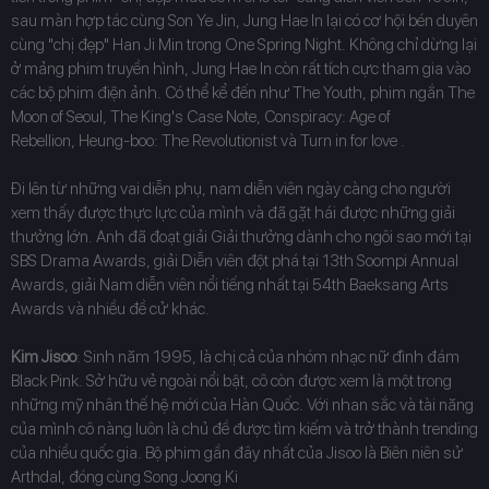
sau màn hợp tác cùng Son Ye Jin, Jung Hae In lại có cơ hội bén duyên
cùng "chị đẹp" Han Ji Min trong One Spring Night. Không chỉ dừng lại
ở mảng phim truyền hình, Jung Hae In còn rất tích cực tham gia vào
các bộ phim điện ảnh. Có thể kể đến như The Youth, phim ngắn The
Moon of Seoul, The King's Case Note, Conspiracy: Age of
Rebellion, Heung-boo: The Revolutionist và Turn in for love .
Đi lên từ những vai diễn phụ, nam diễn viên ngày càng cho người
xem thấy được thực lực của mình và đã gặt hái được những giải
thưởng lớn. Anh đã đoạt giải Giải thưởng dành cho ngôi sao mới tại
SBS Drama Awards, giải Diễn viên đột phá tại 13th Soompi Annual
Awards, giải Nam diễn viên nổi tiếng nhất tại 54th Baeksang Arts
Awards và nhiều đề cử khác.
Kim Jisoo
: Sinh năm 1995, là chị cả của nhóm nhạc nữ đình đám
Black Pink. Sở hữu vẻ ngoài nổi bật, cô còn được xem là một trong
những mỹ nhân thế hệ mới của Hàn Quốc. Với nhan sắc và tài năng
của mình cô nàng luôn là chủ đề được tìm kiếm và trở thành trending
của nhiều quốc gia. Bộ phim gần đây nhất của Jisoo là Biên niên sử
Arthdal, đóng cùng Song Joong Ki