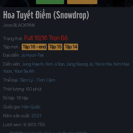
Hoa Tuyết Điểm (Snowdrop)
Jisoo BLACKPINK
Full 16/16 Trọn Bộ
Trạng thái:
Tập mới:
Tập 16 - end
Tập 15
Tập 14
Đạo diễn:
Jo Hyun-Tak
Diễn viên:
Jung Hae In
,
Kim Ji Soo
,
Jang Seung Jo
,
Yoo In Na
,
Kim Hye
Yoon
,
Yoon Se Ah
Thể loại:
Tâm Lý - Tình Cảm
Thời lượng: 60 phút
Số tập: 16 tập
Quốc gia:
Hàn Quốc
Năm sản xuất:
Lượt xem: 8.903.755