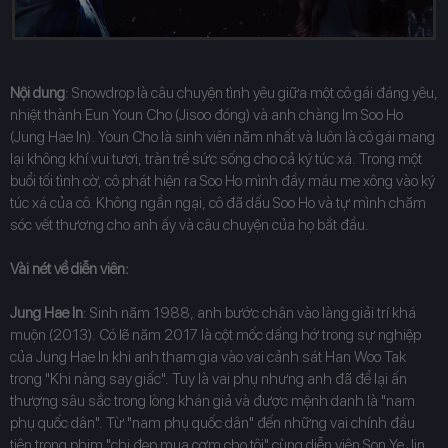
Nội dung
: Snowdrop là câu chuyện tình yêu giữa một cô gái đáng yêu,
nhiệt thành Eun Youn Cho (Jisoo đóng) và anh chàng Im Soo Ho
(Jung Hae In). Youn Cho là sinh viên năm nhất và luôn là cô gái mang
lại không khí vui tươi, tràn trề sức sống cho cả ký túc xá. Trong một
buổi tối tình cờ, cô phát hiện ra Soo Ho mình đầy máu me xông vào ký
túc xá của cô. Không ngần ngại, cô đã dấu Soo Ho và tự mình chăm
sóc vết thương cho anh ấy và câu chuyện của họ bắt đầu.
Vài nét về diễn viên:
Jung Hae In
: Sinh năm 1988, anh bước chân vào làng giải trí khá
muộn (2013). Có lẽ năm 2017 là cột mốc dấng hớ trong sự nghiệp
của Jung Hae In khi anh tham gia vào vai cảnh sát Han Woo Tak
trong "Khi nàng say giấc". Tuy là vai phụ nhưng anh đã để lại ấn
thượng sâu sắc trong lòng khán giả và được mệnh danh là "nam
phụ quốc dân". Từ "nam phụ quốc dân" đến những vai chính đầu
tiên trong phim "chị đẹp mua cơm cho tôi" cùng diễn viên Son Ye Jin,