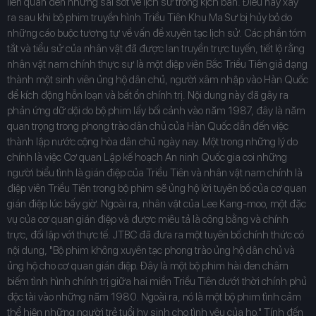
liên quan đến những sai sót về lịch sử trong kịch bản. Điều này xảy
ra sau khi bộ phim truyền hình Triều Tiên Khu Ma Sư bị hủy bỏ do
những cáo buộc tương tự về vấn đề xuyên tạc lịch sử. Các phần tóm
tắt và tiểu sử của nhân vật đã được lan truyền trực tuyến, tiết lộ rằng
nhân vật nam chính thực sự là một điệp viên Bắc Triều Tiên giả dạng
thành một sinh viên ủng hộ dân chủ, người xâm nhập vào Hàn Quốc
để kích động hỗn loạn và bất ổn chính trị. Nội dung này đã gây ra
phản ứng dữ dội do bộ phim lấy bối cảnh vào năm 1987, đây là năm
quan trọng trong phong trào dân chủ của Hàn Quốc dẫn đến việc
thành lập nước cộng hòa dân chủ ngày nay. Một trong những lý do
chính là việc Cơ quan Lập kế hoạch An ninh Quốc gia coi những
người biểu tình là gián điệp của Triều Tiên và nhân vật nam chính là
điệp viên Triều Tiên trong bộ phim sẽ ủng hộ lời tuyên bố của cơ quan
gián điệp lúc bấy giờ. Ngoài ra, nhân vật của Lee Kang-moo, một đặc
vụ của cơ quan gián điệp và được miêu tả là công bằng và chính
trực, đối lập với thực tế. JTBC đã đưa ra một tuyên bố chính thức có
nội dung, "Bộ phim không xuyên tạc phong trào ủng hộ dân chủ và
ủng hộ cho cơ quan gián điệp. Đây là một bộ phim hài đen châm
biếm tình hình chính trị giữa hai miền Triều Tiên dưới thời chính phủ
độc tài vào những năm 1980. Ngoài ra, nó là một bộ phim tình cảm
thể hiện những người trẻ tuổi hy sinh cho tình yêu của họ." Tính đến