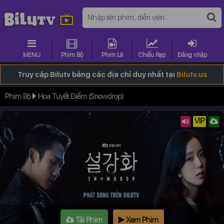
MENU
Phim Bộ
Phim Lẻ
Chiếu Rạp
Đăng nhập
Truy cập Bilutv bằng các địa chỉ duy nhất tại
Bilutv.us
Phim Bộ
Hoa Tuyết Điểm (Snowdrop)
VIP
Tải Phim
Xem Phim