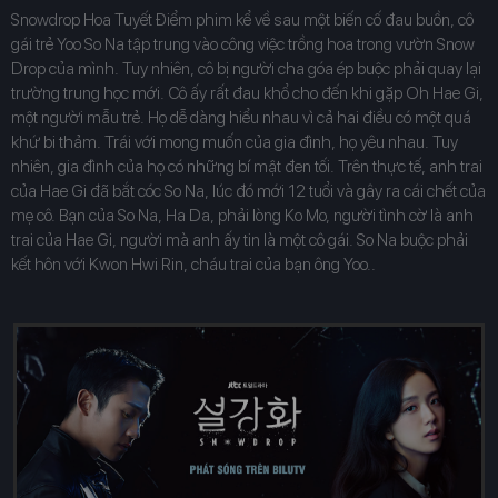
Snowdrop Hoa Tuyết Điểm phim kể về sau một biến cố đau buồn, cô
gái trẻ Yoo So Na tập trung vào công việc trồng hoa trong vườn Snow
Drop của mình. Tuy nhiên, cô bị người cha góa ép buộc phải quay lại
trường trung học mới. Cô ấy rất đau khổ cho đến khi gặp Oh Hae Gi,
một người mẫu trẻ. Họ dễ dàng hiểu nhau vì cả hai điều có một quá
khứ bi thảm. Trái với mong muốn của gia đình, họ yêu nhau. Tuy
nhiên, gia đình của họ có những bí mật đen tối. Trên thực tế, anh trai
của Hae Gi đã bắt cóc So Na, lúc đó mới 12 tuổi và gây ra cái chết của
mẹ cô. Bạn của So Na, Ha Da, phải lòng Ko Mo, người tình cờ là anh
trai của Hae Gi, người mà anh ấy tin là một cô gái. So Na buộc phải
kết hôn với Kwon Hwi Rin, cháu trai của bạn ông Yoo..