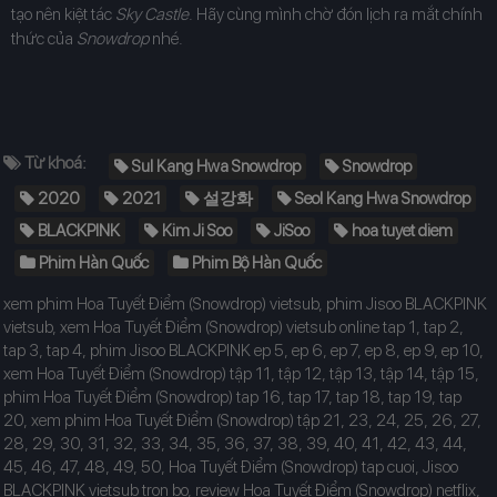
tạo nên kiệt tác
Sky Castle
. Hãy cùng mình chờ đón lịch ra mắt chính
thức của
Snowdrop
nhé.
Từ khoá:
Sul Kang Hwa Snowdrop
Snowdrop
2020
2021
설강화
Seol Kang Hwa Snowdrop
BLACKPINK
Kim Ji Soo
JiSoo
hoa tuyet diem
Phim Hàn Quốc
Phim Bộ Hàn Quốc
xem phim Hoa Tuyết Điểm (Snowdrop) vietsub, phim Jisoo BLACKPINK
vietsub, xem Hoa Tuyết Điểm (Snowdrop) vietsub online tap 1, tap 2,
tap 3, tap 4, phim Jisoo BLACKPINK ep 5, ep 6, ep 7, ep 8, ep 9, ep 10,
xem Hoa Tuyết Điểm (Snowdrop) tập 11, tập 12, tập 13, tập 14, tập 15,
phim Hoa Tuyết Điểm (Snowdrop) tap 16, tap 17, tap 18, tap 19, tap
20, xem phim Hoa Tuyết Điểm (Snowdrop) tập 21, 23, 24, 25, 26, 27,
28, 29, 30, 31, 32, 33, 34, 35, 36, 37, 38, 39, 40, 41, 42, 43, 44,
45, 46, 47, 48, 49, 50, Hoa Tuyết Điểm (Snowdrop) tap cuoi, Jisoo
BLACKPINK vietsub tron bo, review Hoa Tuyết Điểm (Snowdrop) netflix,