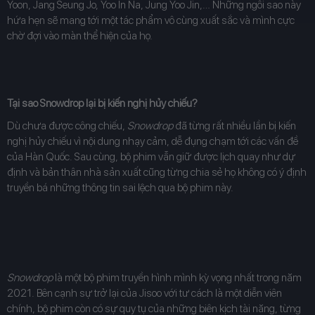
Yoon, Jang Seung Jo, Yoo In Na, Jung Yoo Jin,… Những ngôi sao này
hứa hẹn sẽ mang tới một tác phẩm vô cùng xuất sắc và mình cực
chờ đợi vào màn thể hiện của họ.
Tại sao Snowdrop lại bị kiến nghị hủy chiếu?
Dù chưa được công chiếu,
Snowdrop
đã từng rất nhiều lần bị kiến
nghị hủy chiếu vì nội dung nhạy cảm, dễ đụng chạm tới các vấn đề
của Hàn Quốc. Sau cùng, bộ phim vẫn giữ được lịch quay như dự
định và bản thân nhà sản xuất cũng từng chia sẻ họ không có ý định
truyền bá những thông tin sai lệch qua bộ phim này.
Snowdrop
là một bộ phim truyền hình mình kỳ vọng nhất trong năm
2021. Bên cạnh sự trở lại của Jisoo với tư cách là một diễn viên
chính, bộ phim còn có sự quy tụ của những biên kịch tài năng, từng