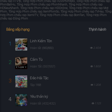
chiếu rạp VTV16, Tổng Hợp Phim chiếu rạp VuViPhimMoi, Tổng Hợp Phim chiếu rạp
PhimBatHu, Tổng Hợp Phim chiếu rạp PhimNhanh, Tổng Hợp Phim chiếu rạp
HDSieuNhanh, Tổng Hợp Phim chiếu rạp HDOnline, Tổng Hợp Phim chiếu rạp Mọt
Phim, Tổng Hợp Phim chiếu rạp XemPhimSo, Tổng Hợp Phim chiếu rạp TVHay, Tổng
Hợp Phim chiếu rạp XemVTV, Tổng Hợp Phim chiếu rạp BomTan, Tổng Hợp Phim
chiếu rạp Động Phim
Bảng xếp hạng
Thịnh hành
Linh Kiếm Tôn
1
Hoàn tất (660/660)
2.404
Cầm Tù
2
Hoàn Tất (557/557)
1.800
Đảo Hải Tặc
3
Tập 1168
1.208
Yêu thần ký
4
Hoàn tất (432/432)
1.123