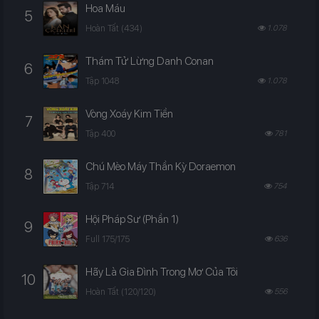
Hoa Máu
5
Hoàn Tất (434)
1.078
Thám Tử Lừng Danh Conan
6
Tập 1048
1.078
Vòng Xoáy Kim Tiền
7
Tập 400
781
Chú Mèo Máy Thần Kỳ Doraemon
8
Tập 714
754
Hội Pháp Sư (Phần 1)
9
Full 175/175
636
Hãy Là Gia Đình Trong Mơ Của Tôi
10
Hoàn Tất (120/120)
556