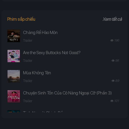
Phim sắp chiếu
Xem tất cả
Chàng Rể Hào Môn
Trailer
196
Are the Sexy Buttocks Not Good?
Trailer
98
Mùa Không Tên
Trailer
89
Chuyện Sinh Tồn Của Cô Nàng Ngoại Cỡ (Phần 3)
Trailer
101
Tinh Nguyệt Chinh Đồ
Trailer
98