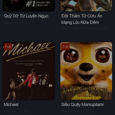
Quỷ Dữ Từ Luyện Ngục
Đội Thám Tử Cừu: Án
Mạng Lúc Nửa Đêm
King Keaw (2026)
The Sheep Detectives (2026)
Full
Full
Michael
Siêu Quậy Marsupilami
Michael (2026)
Marsupilami (2026)