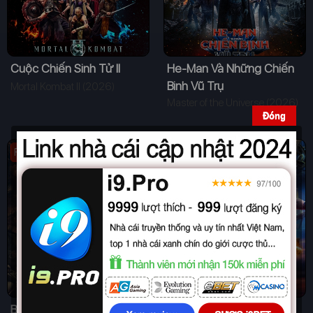
Cuộc Chiến Sinh Tử II
He-Man Và Những Chiến
Binh Vũ Trụ
Mortal Kombat II (2026)
Master of the Universe (2026)
Đóng
Full
Trailer
Ba Trợn
Tây Du Ký Đại Náo