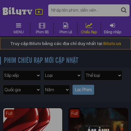
MENU
Phim Bộ
Phim Lẻ
Chiếu Rạp
Đăng nhập
Truy cập Bilutv bằng các địa chỉ duy nhất tại
Bilutv.us
PHIM CHIẾU RẠP MỚI CẬP NHẬT
Full
Full