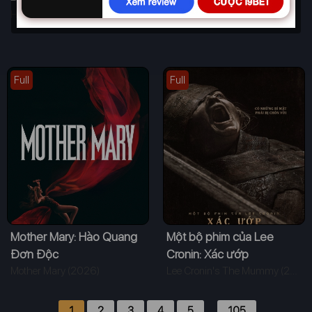
Hokum (2026)
The Monkey Hero (2026)
Full
Full
Mother Mary: Hào Quang
Một bộ phim của Lee
Đơn Độc
Cronin: Xác ướp
Mother Mary (2026)
Lee Cronin's The Mummy (2026)
1
2
3
4
5
…
105