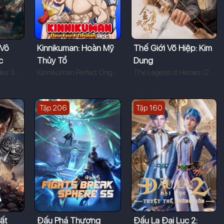
 Vô
Kinnikuman: Hoàn Mỹ
Thế Giới Võ Hiệp: Kim
c
Thủy Tổ
Dung
Brotherhood of Blades 3 (2024)
Kinnikuman Perfect Origin Arc (2024)
The Legend of Heroes (2024)
Tập 206
Tập 160
ất
Đấu Phá Thương
Đấu La Đại Lục 2: