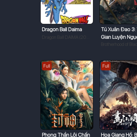
Dragon Ball Daima
Tú Xuân Đao 3:
Gian Luyện Ngụ
Dragon Ball DAIMA (2024)
Full
Full
Phong Thần Lôi Chấn
Họa Giang Hồ: B