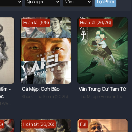
Hoàn tất (6/6)
Hoàn tất (26/26)
iếm -
Cá Mập: Cơn Bão
Vân Trung Cư Tam Tử
ộc
Shark: The Storm (2025)
The Mirage House in the Clouds (2024)
Eastern Heretic and Western Venom (2025)
6)
Hoàn tất (26/26)
Full