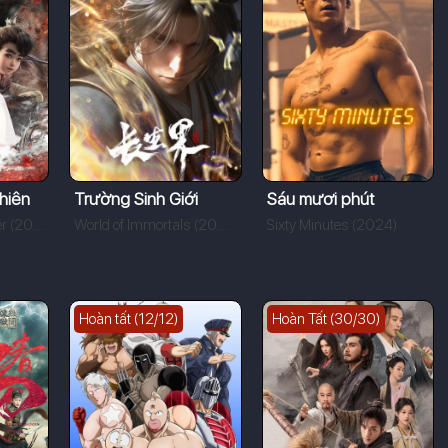
hiên
Trường Sinh Giới
Sáu mươi phút
One Way or Another (2024)
World of Immortals (2024)
Sixty Minutes (2024)
Hoàn tất (12/12)
Hoàn Tất (30/30)