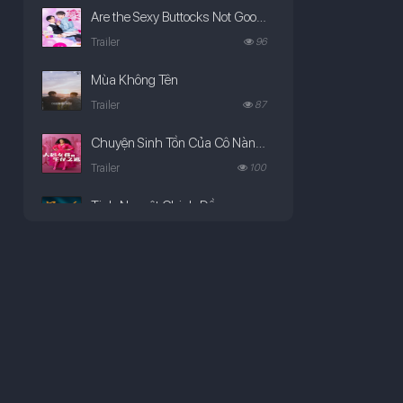
Are the Sexy Buttocks Not Good?
Trailer
96
Mùa Không Tên
Trailer
87
Chuyện Sinh Tồn Của Cô Nàng Ngoại Cỡ (Phần 3)
Trailer
100
Tinh Nguyệt Chinh Đồ
Trailer
97
Ta Là Kẻ Phản Diện Mệnh Lớn
Trailer
117
Vùng Biển Chết Chóc
Trailer
179
Câu Chuyện Đồ Chơi 5