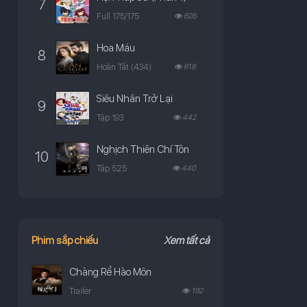
7
Full 175/175
626
Hoa Máu
8
Hoàn Tất (434)
618
Siêu Nhân Trở Lại
9
Tập 193
442
Nghịch Thiên Chí Tôn
10
Tập 525
440
Phim sắp chiếu
Xem tất cả
Chàng Rể Hào Môn
Trailer
192