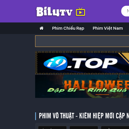
Phim Chiếu Rạp
Phim Việt Nam
PHIM VÕ THUẬT - KIẾM HIỆP MỚI CẬP 