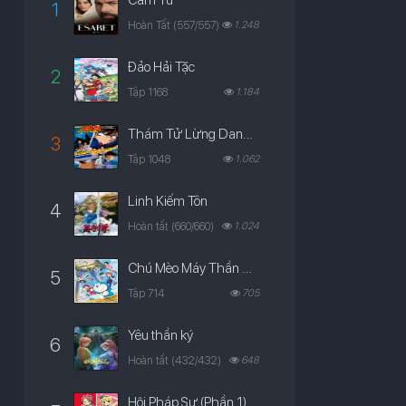
Cầm Tù
1
Hoàn Tất (557/557)
1.248
Đảo Hải Tặc
2
Tập 1168
1.184
Thám Tử Lừng Danh Conan
3
Tập 1048
1.062
Linh Kiếm Tôn
4
Hoàn tất (660/660)
1.024
Chú Mèo Máy Thần Kỳ Doraemon
5
Tập 714
705
Yêu thần ký
6
Hoàn tất (432/432)
648
Hội Pháp Sư (Phần 1)