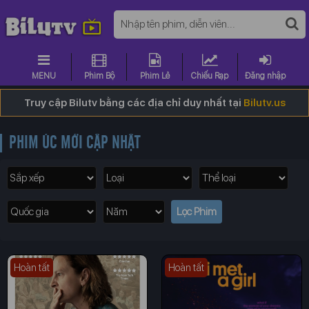
MENU
Phim Bộ
Phim Lẻ
Chiếu Rạp
Đăng nhập
Truy cập Bilutv bằng các địa chỉ duy nhất tại
Bilutv.us
PHIM ÚC MỚI CẬP NHẬT
Hoàn tất
Hoàn tất