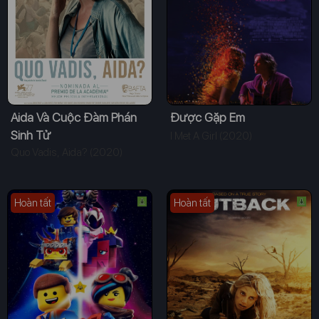
Aida Và Cuộc Đàm Phán
Được Gặp Em
Sinh Tử
I Met A Girl (2020)
Quo Vadis, Aida? (2020)
Hoàn tất
Hoàn tất