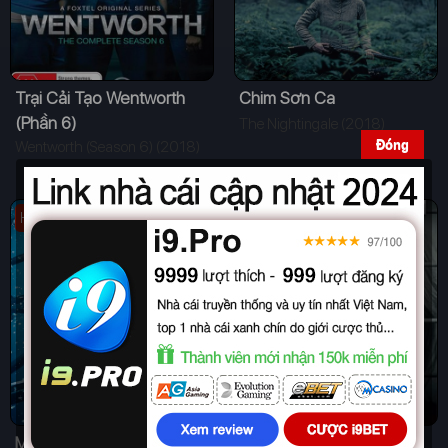
Trại Cải Tạo Wentworth
Chim Sơn Ca
(Phần 6)
The Nightingale (2018)
Đóng
Wentworth (Season 6) (2018)
Hoàn tất
Full 12/12
Mồi Cá Mập
Trại Cải Tạo Wentworth