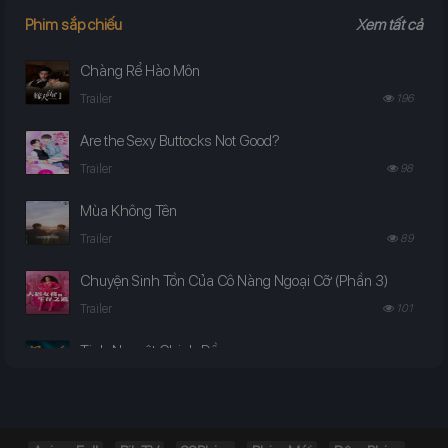
Phim sắp chiếu
Xem tất cả
Chàng Rể Hào Môn
Trailer
196
Are the Sexy Buttocks Not Good?
Trailer
98
Mùa Không Tên
Trailer
89
Chuyện Sinh Tồn Của Cô Nàng Ngoại Cỡ (Phần 3)
Trailer
101
Tinh Nguyệt Chinh Đồ
Trailer
98
Ta Là Kẻ Phản Diện Mệnh Lớn