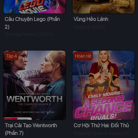
Câu Chuyện Lego (Phần
Vùng Hẻo Lánh
2)
Outback (2019)
The Lego Movie 2 (2019)
Tập 4
Hoàn tất
Trại Cải Tạo Wentworth
Cơ Hội Thứ Hai: Đối Thủ
(Phần 7)
A Second Chance: Rivals (2019)