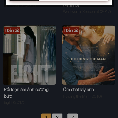
(Phần 5)
Shark Terror (2017)
Wentworth (Season 5) (2017)
Hoàn tất
Hoàn tất
Rối loạn ám ảnh cưỡng
Ôm chặt lấy anh
bức
Holding the Man (2016)
Eight (2017)
1
2
…
2