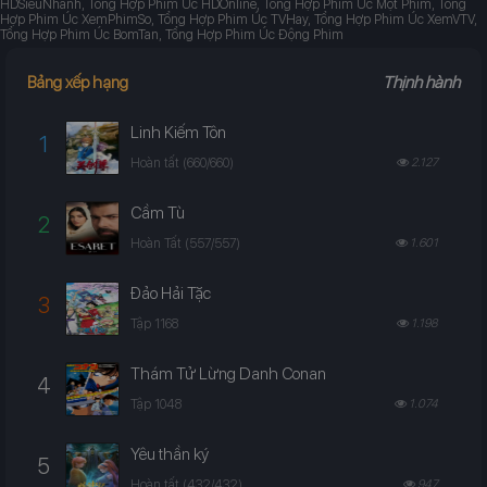
HDSieuNhanh, Tổng Hợp Phim Úc HDOnline, Tổng Hợp Phim Úc Mọt Phim, Tổng
Hợp Phim Úc XemPhimSo, Tổng Hợp Phim Úc TVHay, Tổng Hợp Phim Úc XemVTV,
Tổng Hợp Phim Úc BomTan, Tổng Hợp Phim Úc Động Phim
Bảng xếp hạng
Thịnh hành
Linh Kiếm Tôn
1
Hoàn tất (660/660)
2.127
Cầm Tù
2
Hoàn Tất (557/557)
1.601
Đảo Hải Tặc
3
Tập 1168
1.198
Thám Tử Lừng Danh Conan
4
Tập 1048
1.074
Yêu thần ký
5
Hoàn tất (432/432)
947