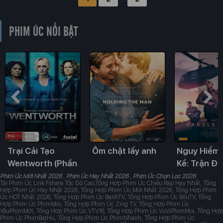
PHIM ÚC NỔI BẬT
Trại Cải Tạo
Ôm chặt lấy anh
Nguy Hiểm
Wentworth (Phần
Kề: Trận Đ
6)
Long Tân
Phim Úc Mới Nhất 2026
,
Phim Úc Hay Nhất 2026
,
Phim Úc Chọn Lọc 2026
Tải Phim Úc Link Fshare Tốc Độ Cao,Tổng Hợp Phim Úc Chiếu Rạp Hay Nhất, Tổng
Hợp Phim Úc Hay Nhất 2026, Tổng Hợp Phim Úc Mới Nhất 2026, Tổng Hợp Phim
Úc HOT Nhất 2026, Tổng Hợp Phim Úc BanhTV, Tổng Hợp Phim Úc BiluTV, Tổng
Hợp Phim Úc PhimMoi, Tổng Hợp Phim Úc Zing TV, Tổng Hợp Phim Úc
YêuPhimMới, Tổng Hợp Phim Úc VTV16, Tổng Hợp Phim Úc VuViPhimMoi, Tổng Hợp
Phim Úc PhimBatHu, Tổng Hợp Phim Úc PhimNhanh, Tổng Hợp Phim Úc