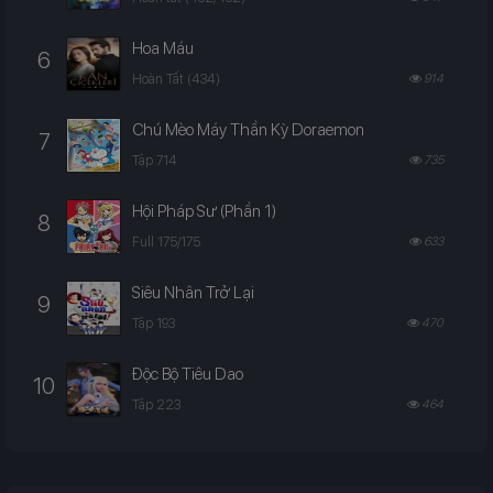
Hoa Máu
6
Hoàn Tất (434)
914
Chú Mèo Máy Thần Kỳ Doraemon
7
Tập 714
735
Hội Pháp Sư (Phần 1)
8
Full 175/175
633
Siêu Nhân Trở Lại
9
Tập 193
470
Độc Bộ Tiêu Dao
10
Tập 223
464