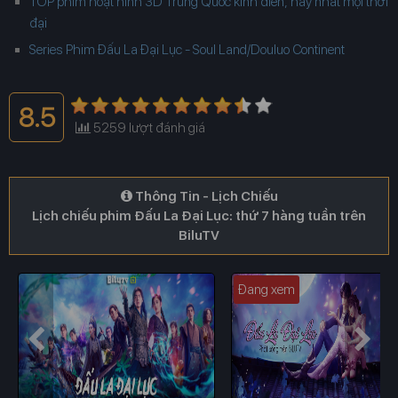
TOP phim hoạt hình 3D Trung Quốc kinh điển, hay nhất mọi thời
đại
Series Phim Đấu La Đại Lục - Soul Land/Douluo Continent
8.5
5259
lượt đánh giá
Thông Tin - Lịch Chiếu
Lịch chiếu phim Đấu La Đại Lục: thứ 7 hàng tuần trên
BiluTV
Đang xem