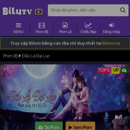
MENU
Phim Bộ
Phim Lẻ
Chiếu Rạp
Đăng nhập
Truy cập Bilutv bằng các địa chỉ duy nhất tại
Bilutv.us
Phim Bộ
Đấu La Đại Lục
TOP 5
VIP
Tải Phim
Xem Phim