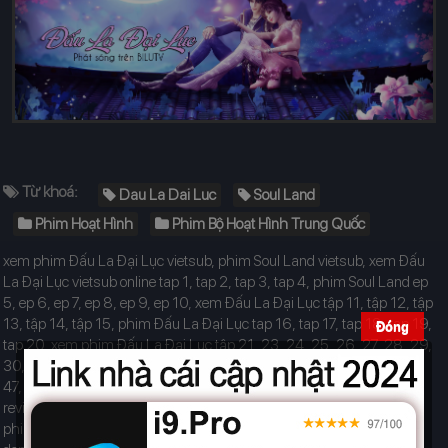
Từ khoá:
Dau La Dai Luc
Soul Land
Phim Hoạt Hình
Phim Bộ Hoạt Hình Trung Quốc
xem phim Đấu La Đại Lục vietsub, phim Soul Land vietsub, xem Đấu
La Đại Lục vietsub online tap 1, tap 2, tap 3, tap 4, phim Soul Land ep
5, ep 6, ep 7, ep 8, ep 9, ep 10, xem Đấu La Đại Lục tập 11, tập 12, tập
13, tập 14, tập 15, phim Đấu La Đại Lục tap 16, tap 17, tap 18, tap 19,
Đóng
tap 20, xem phim Đấu La Đại Lục tập 21, 23, 24, 25, 26, 27, 28, 29,
30, 31, 32, 33, 34, 35, 36, 37, 38, 39, 40, 41, 42, 43, 44, 45, 46,
47, 48, 49, 50, Đấu La Đại Lục tap cuoi, Soul Land vietsub tron bo,
review Đấu La Đại Lục netflix, Đấu La Đại Lục wetv, Đấu La Đại Lục
phimmoi, phimmoizz Đấu La Đại Lục youtube, Đấu La Đại Lục