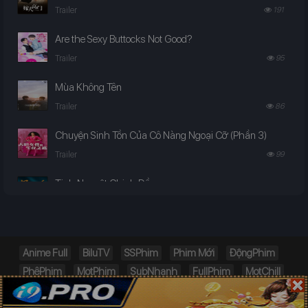
Trailer
191
Are the Sexy Buttocks Not Good?
Trailer
95
Mùa Không Tên
Trailer
86
Chuyện Sinh Tồn Của Cô Nàng Ngoại Cỡ (Phần 3)
Trailer
99
Tinh Nguyệt Chinh Đồ
Trailer
96
Ta Là Kẻ Phản Diện Mệnh Lớn
Trailer
116
Anime Full
BiluTV
SSPhim
Phim Mới
ĐộngPhim
PhêPhim
MọtPhim
SubNhanh
FullPhim
MọtChill
Vùng Biển Chết Chóc
PhimChill
TVHay.org
Trailer
178