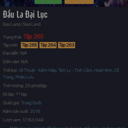
Đấu La Đại Lục
Soul Land / Soul Land
Tập 265
Trạng thái:
Tập mới:
Tập 265
Tập 264
Tập 263
Đạo diễn: N/A
Diễn viên: N/A
Thể loại:
Võ Thuật - Kiếm Hiệp
,
Tâm Lý - Tình Cảm
,
Hoạt Hình
,
Cổ
Trang
,
Phiêu Lưu
Thời lượng: 20 phút/tập
Số tập: ?? tập
Quốc gia:
Trung Quốc
Năm sản xuất:
Lượt xem: 17.153.044