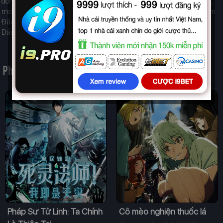
dongphim, Đấu La Đại Lục vieon, bichill, phimchill, motchill, hayghe,
motphim, tvhay, zingtv, fptplay, luotphim, fullphim, phephim, ssphim
Đấu La Đại Lục full, Soul Land online, Đấu La Đại Lục Thuyết Minh,
Đấu La Đại Lục Vietsub, Đấu La Đại Lục Lồng Tiếng
Phim Liên Quan
Pháp Sư Tử Linh: Ta Chính
Cô mèo nghiện thuốc lá