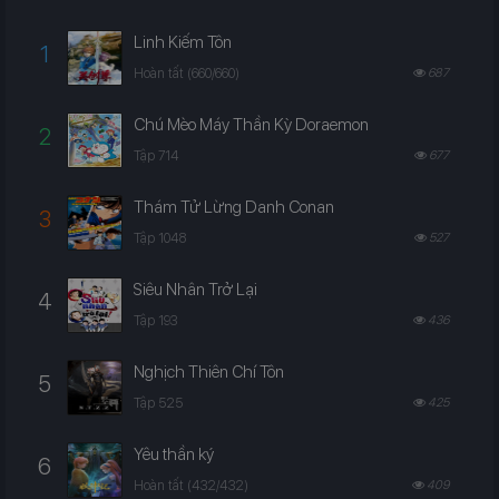
Linh Kiếm Tôn
1
Hoàn tất (660/660)
687
Chú Mèo Máy Thần Kỳ Doraemon
2
Tập 714
677
Thám Tử Lừng Danh Conan
3
Tập 1048
527
Siêu Nhân Trở Lại
4
Tập 193
436
Nghịch Thiên Chí Tôn
5
Tập 525
425
Yêu thần ký
6
Hoàn tất (432/432)
409