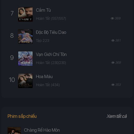
Cầm Tù
7
Hoàn Tất (557/557)
388
Độc Bộ Tiêu Dao
8
Tập 223
381
Vạn Giới Chí Tôn
9
Hoàn Tất (230/230)
369
Hoa Máu
10
Hoàn Tất (434)
353
Phim sắp chiếu
Xem tất cả
Chàng Rể Hào Môn