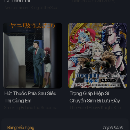
Là Thiên Tai
Chainsmoker Cat (2026)
Necromancer: King of the Scourge (2026)
Hút Thuốc Phía Sau Siêu
Trọng Giáp Hiệp Sĩ
Thị Cùng Em
Chuyển Sinh Bị Lưu Đày
Smoking Behind the Supermarket with You (2026)
Trở Nên Vô Địch Nhờ Kiến
The Exiled Heavy Knight Knows How to Game the System (2026)
Thức Về Game
Bảng xếp hạng
Thịnh hành