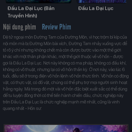
Đấu La Đại Lục (Bản
Đấu La Đại Lục
Truyền Hình)
Nội dung phim
Review Phim
Đệ tử ngoại môn Đường Tam của Đường Môn, vì học trộm bí kíp của
nội môn mà bị Đường Môn bài xích, Đường Tam nhảy xuống vực để
tỏ rõ ý chí nhưng không chết mà còn được bước vào một thế giới
khác với một thân phận khác, một thế giới thuộc về võ hồn - được
gọi là Đấu La Đại Lục. Nơi này không có ma pháp, không có đấu khí,
không có võ thuật, nhưng lại có võ hồn thần kỳ. Ở nơi này, vào lúc 6
tuổi, đều sẽ ở trong điện võ hồn lệnh võ hồn thức tỉnh. Võ hồn có động
vật, có thực vật, có đồ vật, chúng có thể phụ trợ mọi người sinh hoạt
hằng ngày. Mà trong đó một vài võ hồn đặc biệt xuất sắc có thể dùng
để tu luyện đồng thời có thể tiến hành chiến đấu, chức nghiệp này
trên Đấu La Đại Lục là chức nghiệp mạnh mẽ nhất, cũng là vinh
quang nhất - Hồn sư.