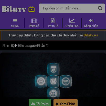
MENU
Phim Bộ
Phim Lẻ
Chiếu Rạp
Đăng nhập
Truy cập Bilutv bằng các địa chỉ duy nhất tại
Bilutv.us
Phim Bộ
Elite League (Phần 1)
Tải Phim
Xem Phim