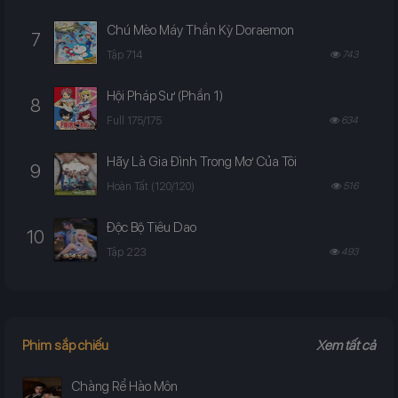
Chú Mèo Máy Thần Kỳ Doraemon
7
Tập 714
743
Hội Pháp Sư (Phần 1)
8
Full 175/175
634
Hãy Là Gia Đình Trong Mơ Của Tôi
9
Hoàn Tất (120/120)
516
Độc Bộ Tiêu Dao
10
Tập 223
493
Phim sắp chiếu
Xem tất cả
Chàng Rể Hào Môn