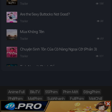
Trailer
196
Are the Sexy Buttocks Not Good?
Trailer
98
Mùa Không Tên
Trailer
89
Chuyện Sinh Tồn Của Cô Nàng Ngoại Cỡ (Phần 3)
Trailer
101
Tinh Nguyệt Chinh Đồ
Trailer
98
Ta Là Kẻ Phản Diện Mệnh Lớn
Trailer
119
Anime Full
BiluTV
SSPhim
Phim Mới
ĐộngPhim
PhêPhim
MọtPhim
SubNhanh
FullPhim
MọtChill
Vùng Biển Chết Chóc
PhimChill
TVHay.org
Trailer
180