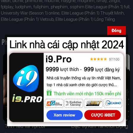
vieon, bichill, phimchill, motchill, hayghe, motphim, tvhay, zingtv,
fptplay, luotphim, fullphim, phephim, ssphim Elite League (Phần 1) full,
University War (Season 1) online, Elite League (Phần 1) Thuyết Minh,
Elite League (Phần 1) Vietsub, Elite League (Phần 1) Lồng Tiếng
Đóng
Phim Liên Quan
Tình Yêu Và Tội Lỗi
Đặc Vụ Kim Tái Khởi Động