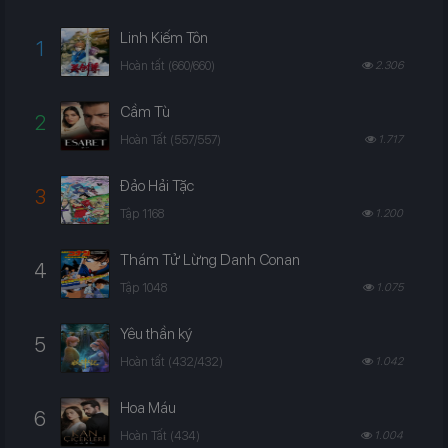
Linh Kiếm Tôn
1
Hoàn tất (660/660)
2.306
Cầm Tù
2
Hoàn Tất (557/557)
1.717
Đảo Hải Tặc
3
Tập 1168
1.200
Thám Tử Lừng Danh Conan
4
Tập 1048
1.075
Yêu thần ký
5
Hoàn tất (432/432)
1.042
Hoa Máu
6
Hoàn Tất (434)
1.004