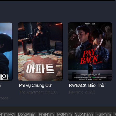
a
Phi Vụ Chung Cư
PAYBACK: Báo Thù
The Apartment Job (2026)
Payback (2026)
The Prosecutor's Proposal (2026)
Phim Mới
ĐộngPhim
PhêPhim
MọtPhim
SubNhanh
FullPhim
M