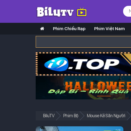
Phim Chiếu Rạp
Phim Việt Nam
BiluTV
Phim Bộ
Mouse Kẻ Săn Người