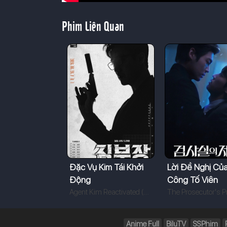
Phim Liên Quan
Đặc Vụ Kim Tái Khởi
Lời Đề Nghị Củ
Động
Công Tố Viên
Agent Kim Reactivated (2026)
Anime Full
BiluTV
SSPhim