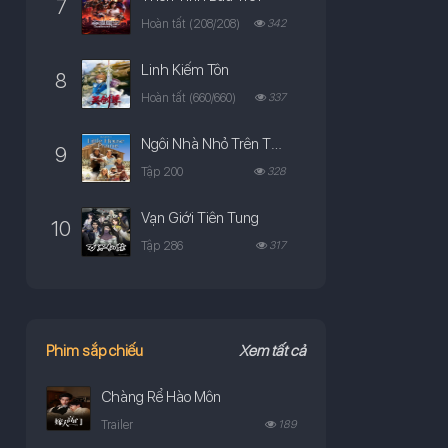
7
Hoàn tất (208/208)
342
Linh Kiếm Tôn
8
Hoàn tất (660/660)
337
Ngôi Nhà Nhỏ Trên Thảo Nguyên
9
Tập 200
328
Vạn Giới Tiên Tung
10
Tập 286
317
Phim sắp chiếu
Xem tất cả
Chàng Rể Hào Môn
Trailer
189