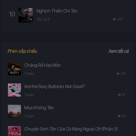
Nghịch Thiên Chí Tôn
10
Tập 525
452
Phim sắp chiếu
Xem tất cả
Chàng Rể Hào Môn
Trailer
193
Are the Sexy Buttocks Not Good?
Trailer
97
Mùa Không Tên
Trailer
89
Chuyện Sinh Tồn Của Cô Nàng Ngoại Cỡ (Phần 3)