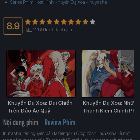
Series Phim Hoạt Hình Khuyển Dạ Xoa - Inuyasha
8.9
1269
lượt đánh giá
Khuyển Dạ Xoa: Đại Chiến
Khuyển Dạ Xoa: Nhữn
Trên Đảo Ác Quỷ
Thanh Kiếm Chinh Phụ
Thế Giới
Nội dung phim
Review Phim
InuYasha, tên nguyên bản là Sengoku Otogizōshi InuYasha, là một