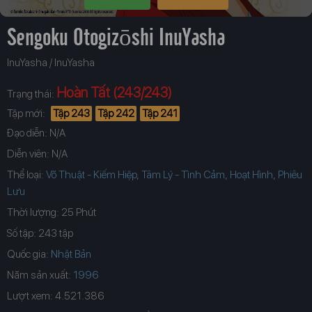
Sengoku Otogizōshi InuYasha
InuYasha / InuYasha
Hoàn Tất (243/243)
Trạng thái:
Tập mới:
Tập 243
Tập 242
Tập 241
Đạo diễn: N/A
Diễn viên: N/A
Thể loại:
Võ Thuật - Kiếm Hiệp
,
Tâm Lý - Tình Cảm
,
Hoạt Hình
,
Phiêu
Lưu
Thời lượng: 25 Phút
Số tập: 243 tập
Quốc gia:
Nhật Bản
Năm sản xuất:
Lượt xem: 4.521.386