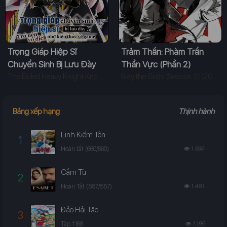
Trọng Giáp Hiệp Sĩ
Trảm Thần: Phàm Trần
Chuyển Sinh Bị Lưu Đày
Thần Vực (Phần 2)
Trở Nên Vô Địch Nhờ Kiến
The Exiled Heavy Knight Knows How to Game the System (2026)
Slay the Gods (Season 2) (2026)
Thức Về Game
Bảng xếp hạng
Thịnh hành
Linh Kiếm Tôn
1
Hoàn tất (660/660)
1.990
Cầm Tù
2
Hoàn Tất (557/557)
1.481
Đảo Hải Tặc
3
Tập 1168
1.195