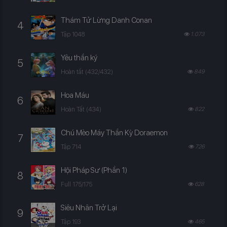
Thám Tử Lừng Danh Conan
4
Tập 1048
1.073
Yêu thần ký
5
Hoàn tất (432/432)
849
Hoa Máu
6
Hoàn Tất (434)
822
Chú Mèo Máy Thần Kỳ Doraemon
7
Tập 714
726
Hội Pháp Sư (Phần 1)
8
Full 175/175
628
Siêu Nhân Trở Lại
9
Tập 193
465