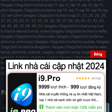
Sengoku Otogizōshi InuYasha tập 11, tập 12, tập 13, tập 14, tập 15,
phim Sengoku Otogizōshi InuYasha tap 16, tap 17, tap 18, tap 19, tap
20, xem phim Sengoku Otogizōshi InuYasha tập 21, 23, 24, 25, 26,
27, 28, 29, 30, 31, 32, 33, 34, 35, 36, 37, 38, 39, 40, 41, 42, 43,
44, 45, 46, 47, 48, 49, 50, Sengoku Otogizōshi InuYasha tap cuoi,
InuYasha vietsub tron bo, review Sengoku Otogizōshi InuYasha netflix,
Sengoku Otogizōshi InuYasha wetv, Sengoku Otogizōshi InuYasha
phimmoi, phimmoizz Sengoku Otogizōshi InuYasha youtube, Sengoku
Otogizōshi InuYasha dongphim, Sengoku Otogizōshi InuYasha vieon,
bichill, phimchill, motchill, hayghe, motphim, tvhay, zingtv, fptplay,
Đóng
luotphim, fullphim, phephim, ssphim Sengoku Otogizōshi InuYasha
full, InuYasha online, Sengoku Otogizōshi InuYasha Thuyết Minh,
Sengoku Otogizōshi InuYasha Vietsub, Sengoku Otogizōshi InuYasha
Lồng Tiếng
Phim Liên Quan