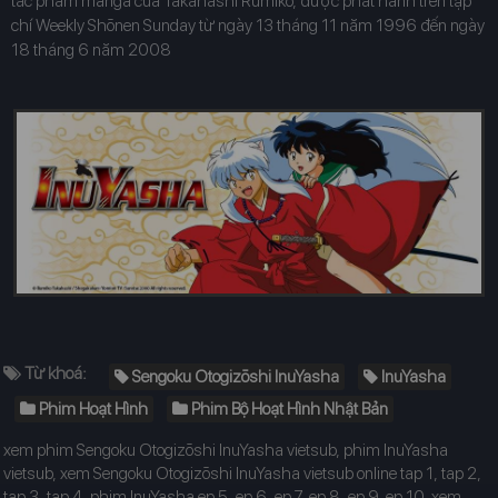
tác phẩm manga của Takahashi Rumiko, được phát hành trên tạp
chí Weekly Shōnen Sunday từ ngày 13 tháng 11 năm 1996 đến ngày
18 tháng 6 năm 2008
Từ khoá:
Sengoku Otogizōshi InuYasha
InuYasha
Phim Hoạt Hình
Phim Bộ Hoạt Hình Nhật Bản
xem phim Sengoku Otogizōshi InuYasha vietsub, phim InuYasha
vietsub, xem Sengoku Otogizōshi InuYasha vietsub online tap 1, tap 2,
tap 3, tap 4, phim InuYasha ep 5, ep 6, ep 7, ep 8, ep 9, ep 10, xem