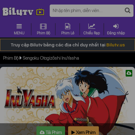
MENU
Phim Bộ
Phim Lẻ
Chiếu Rạp
Đăng nhập
Truy cập Bilutv bằng các địa chỉ duy nhất tại
Bilutv.us
Phim Bộ
Sengoku Otogizōshi InuYasha
Tải Phim
Xem Phim