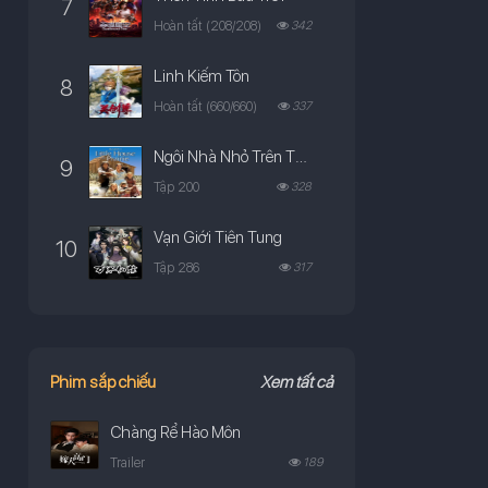
7
Hoàn tất (208/208)
342
Linh Kiếm Tôn
8
Hoàn tất (660/660)
337
Ngôi Nhà Nhỏ Trên Thảo Nguyên
9
Tập 200
328
Vạn Giới Tiên Tung
10
Tập 286
317
Phim sắp chiếu
Xem tất cả
Chàng Rể Hào Môn
Trailer
189