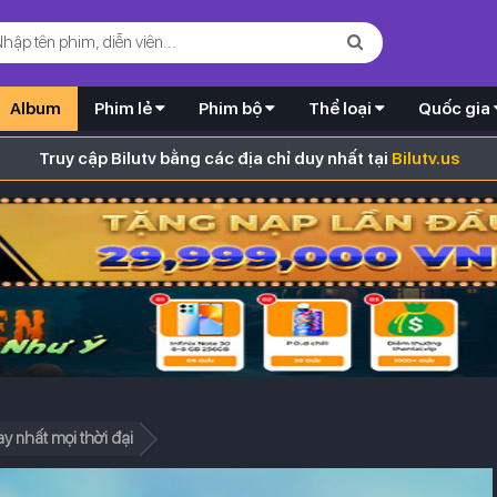
Album
Phim lẻ
Phim bộ
Thể loại
Quốc gia
Truy cập Bilutv bằng các địa chỉ duy nhất tại
Bilutv.us
y nhất mọi thời đại