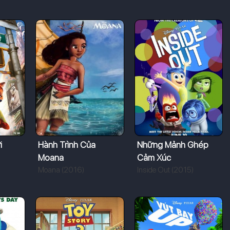
i
Hành Trình Của
Những Mảnh Ghép
Moana
Cảm Xúc
Moana (2016)
Inside Out (2015)