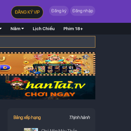
Đăng ký
Đăng nhập
ĐĂNG KÝ VIP
Năm
Lịch Chiếu
Phim 18+
Bảng xếp hạng
Thịnh hành