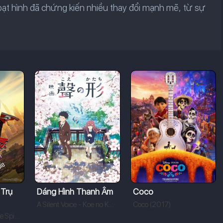
ạt hình đã chứng kiến nhiều thay đổi mạnh mẽ, từ sự
 Trụ
Dáng Hình Thanh Âm
Coco
A Silent Voice - Koe no Katachi (2017)
Coco (2017)
Spider-Man: Into the Spider-Verse (2018)