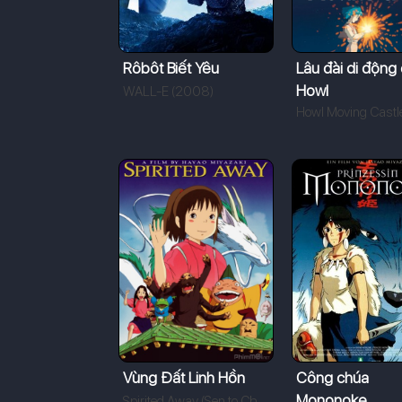
Rôbôt Biết Yêu
Lâu đài di động
Howl
WALL-E (2008)
Vùng Đất Linh Hồn
Công chúa
Mononoke
Spirited Away (Sen to Chihiro no Kamikakushi) (2001)