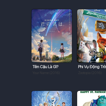
Tên Cậu Là Gì?
Phi Vụ Động Trờ
Your Name (2016)
Zootopia (2016)