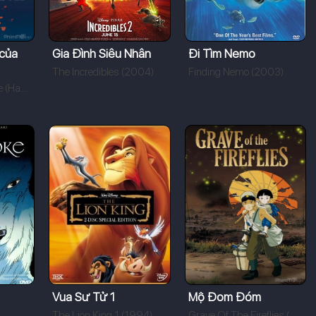
 của
Gia Đình Siêu Nhân
Đi Tìm Nemo
The Incredibles (2004)
Finding Nemo (2003)
Howl Moving Castle (Hauru no ugoku shiro) (2004)
Vua Sư Tử 1
Mộ Đom Đóm
The Lion King 1 (1994)
Grave Of The Fireflies (Hotaru No Haka) (1988)