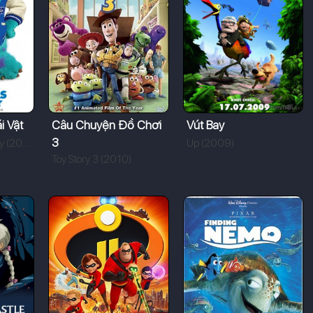
i Vật
Câu Chuyện Đồ Chơi
Vút Bay
3
Monsters University (2013)
Up (2009)
Toy Story 3 (2010)