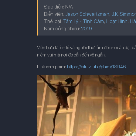
Đạo diễn: N/A
Diễn viên:
Jason Schwartzman
,
J.K. Simmo
Thể loại:
Tâm Lý - Tình Cảm
,
Hoạt Hình
,
Hà
Năm công chiếu:
Viên bưu tá ích kỉ và người thợ làm đồ chơi ẩn dật bắt
niềm vui mà nơi đó cần đến vô ngần.
Link xem phim:
https://bilutv.tube/phim/18946