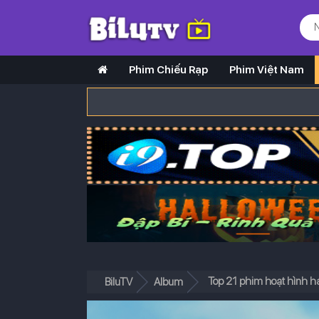
Phim Chiếu Rạp
Phim Việt Nam
Top 21 phim hoạt hình ha
BiluTV
Album