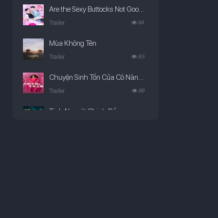
Are the Sexy Buttocks Not Good?
Trailer
94
Mùa Không Tên
Trailer
85
Chuyện Sinh Tồn Của Cô Nàng Ngoại Cỡ (Phần 3)
Trailer
99
Tinh Nguyệt Chinh Đồ
Trailer
96
Ta Là Kẻ Phản Diện Mệnh Lớn
Trailer
116
Vùng Biển Chết Chóc
Trailer
178
Câu Chuyện Đồ Chơi 5