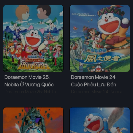
Doraemon Movie 25:
Doraemon Movie 24:
Nobita Ở Vương Quốc
Cuộc Phiêu Lưu Đến
Chó Mèo
Doraemon Movie 25: Nobita in the Wan-Nyan Spacetime Odyssey (2004)
Vương Quốc Gió
Doraemon Movie 24: Nobita and the Windmasters (2003)