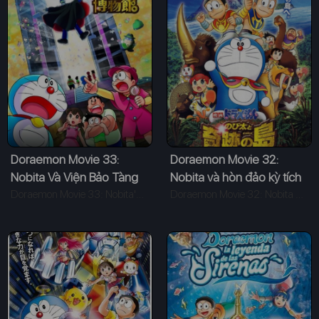
Doraemon Movie 33:
Doraemon Movie 32:
Nobita Và Viện Bảo Tàng
Nobita và hòn đảo kỳ tích
Tối Mật
Doraemon Movie 33: Nobita's Secret Gadget Museum (2013)
Doraemon Movie 32: Nobita and the Island of Miracles - Animal Adventure (2012)