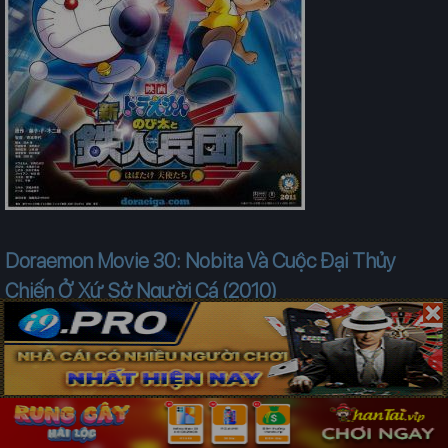
Doraemon Movie 30: Nobita Và Cuộc Đại Thủy
Chiến Ở Xứ Sở Người Cá (2010)
Đạo diễn: N/A
Diễn viên:
Đang cập nhật
Thể loại:
Hoạt Hình
Năm công chiếu: