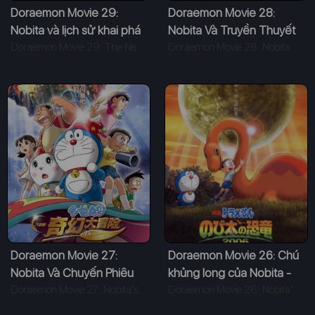
Doraemon Movie 29:
Doraemon Movie 28:
Nobita và lịch sử khai phá
Nobita Và Truyền Thuyết
vũ trụ
Doraemon Movie 29: The New Records of Nobita Spaceblazer (2009)
Thần Rừng
Doraemon Movie 28: Nobita and the Green Giant Legend (2008)
Doraemon Movie 27:
Doraemon Movie 26: Chú
Nobita Và Chuyến Phiêu
khủng long của Nobita -
Lưu Vào Xứ Quỷ
Doraemon Movie 27: Nobita's New Great Adventure into the Underworld (2007)
Bản 2006
Doraemon Movie 26: Nobita's Dinosaur (2006)