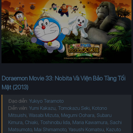
Doraemon Movie 33: Nobita Và Viện Bảo Tàng Tối
Mật (2013)
Đạo diễn:
Yukiyo Teramoto
Diễn viên:
Yumi Kakazu
,
Tomokazu Seki
,
Kotono
Mitsuishi
,
Wasabi Mizuta
,
Megumi Oohara
,
Subaru
Kimura
,
Chiaki
,
Toshinobu Iida
,
Maria Kawamura
,
Sachi
Matsumoto
,
Mai Shimamoto
,
Yasushi Komatsu
,
Kazuto