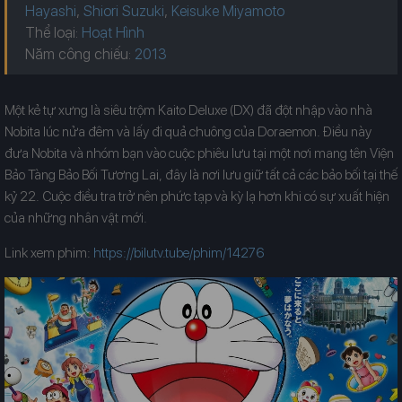
Hayashi
,
Shiori Suzuki
,
Keisuke Miyamoto
Thể loại:
Hoạt Hình
Năm công chiếu:
Một kẻ tự xưng là siêu trộm Kaito Deluxe (DX) đã đột nhập vào nhà
Nobita lúc nửa đêm và lấy đi quả chuông của Doraemon. Điều này
đưa Nobita và nhóm bạn vào cuộc phiêu lưu tại một nơi mang tên Viện
Bảo Tàng Bảo Bối Tương Lai, đây là nơi lưu giữ tất cả các bảo bối tại thế
kỷ 22. Cuộc điều tra trở nên phức tạp và kỳ lạ hơn khi có sự xuất hiện
của những nhân vật mới.
Link xem phim:
https://bilutv.tube/phim/14276