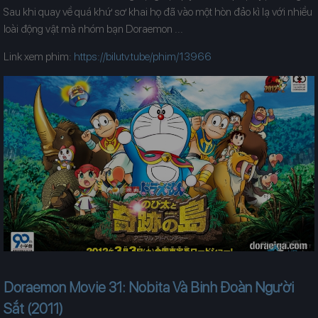
Sau khi quay về quá khứ sơ khai họ đã vào một hòn đảo kì lạ với nhiều
loài động vật mà nhóm bạn Doraemon ...
Link xem phim:
https://bilutv.tube/phim/13966
Doraemon Movie 31: Nobita Và Binh Đoàn Người
Sắt (2011)