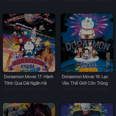
Phương Nam
Doraemon Movie 19: Nobita's Great Adventure in the South Seas (1998)
Doraemon Movie 18: Nobita and the Spiral City (1997)
Doraemon Movie 17: Hành
Doraemon Movie 16: Lạc
Trình Qua Dải Ngân Hà
Vào Thế Giới Côn Trùng
Doraemon Movie 17: Nobita and the Galaxy Super-express (1996)
Doraemon Movie 16: Nobita's Diary of the Creation of the World (1995)