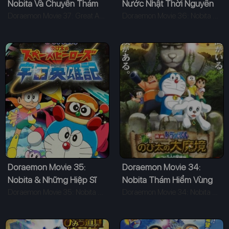
Nobita Và Chuyến Thám
Nước Nhật Thời Nguyên
Hiểm Nam Cực Kachi
Doraemon Movie 37: Great Adventure In The Antarctic Kachi Kochi (2017)
Thủy
Doraemon Movie 36: Nobita And The Birth Of Japan (2016)
Kochi
Doraemon Movie 35:
Doraemon Movie 34:
Nobita & Những Hiệp Sĩ
Nobita Thám Hiểm Vùng
Không Gian
Doraemon Movie 35: Nobita And The Space Heroes (2015)
Đất Mới (2014)
Doraemon Movie 34: Nobita and the New Haunts of Evils (2014)