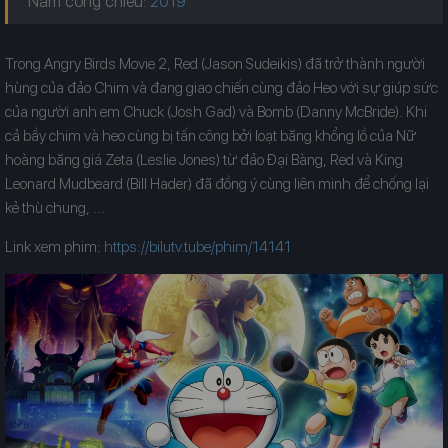
Năm công chiếu:
Trong Angry Birds Movie 2, Red (Jason Sudeikis) đã trở thành người
hùng của đảo Chim và đang giao chiến cùng đảo Heo với sự giúp sức
của người anh em Chuck (Josh Gad) và Bomb (Danny McBride). Khi
cả bầy chim và heo cùng bị tấn công bởi loạt băng khổng lồ của Nữ
hoàng băng giá Zeta (Leslie Jones) từ đảo Đại Bàng, Red và King
Leonard Mudbeard (Bill Hader) đã đồng ý cùng liên minh để chống lại
kẻ thù chung, ...
Link xem phim:
https://bilutv.tube/phim/14141