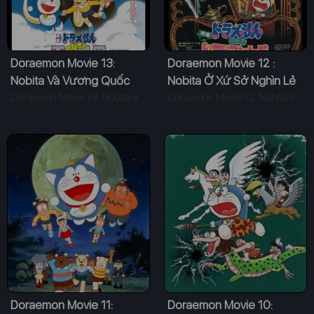
Doraemon Movie 13:
Doraemon Movie 12 :
Nobita Và Vương Quốc
Nobita Ở Xứ Sở Nghìn Lẻ
Trên Mây
Doraemon Movie 13: Nobita and the Kingdom of Clouds (1992)
Một Đêm
Doraemon Movie 12: Nobita's Dorabian Nights (1991)
Doraemon Movie 11:
Doraemon Movie 10: