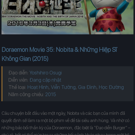
Doraemon Movie 35: Nobita & Những Hiệp Sĩ
Không Gian (2015)
Đạo diễn:
Yoshihiro Osugi
Diễn viên:
Đang cập nhật
Thể loại:
Hoạt Hình
,
Viễn Tưởng
,
Gia Đình
,
Học Đường
Năm công chiếu:
Câu chuyện bắt đầu vào một ngày, Nobita và các bạn của mình đã
quyết định sẽ làm ra một bộ phim về đề tài siêu anh hùng. Và nhờ có
những bảo bối thần kỳ của Doraemon, đặc biệt là “Đạo diễn Burger” –
chú rô-bốt có thể giúp tạo ra những bối cảnh khác nhau trong một bộ