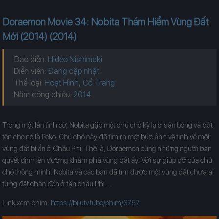
Doraemon Movie 34: Nobita Thám Hiểm Vùng Đất
Mới (2014) (2014)
Đạo diễn:
Hideo Nishimaki
Diễn viên:
Đang cập nhật
Thể loại:
Hoạt Hình
,
Cổ Trang
Năm công chiếu:
Trong một lần tình cờ, Nobita gặp một chú chó kỳ lạ ở sân bóng và đặt
tên cho nó là Peko. Chú chó này đã tìm ra một bức ảnh vệ tinh về một
vùng đất bí ẩn ở Châu Phi. Thế là, Doraemon cùng những người bạn
quyết định lên đường khám phá vùng đất ấy. Với sự giúp đỡ của chú
chó thông minh, Nobita và các bạn đã tìm được một vùng đất chưa ai
từng đặt chân đến ở tận châu Phi ...
Link xem phim:
https://bilutv.tube/phim/3757