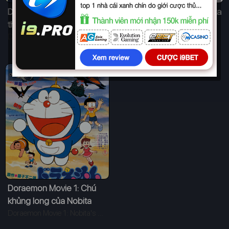
Doraemon Movie 3: Nobita
Doraemon Movie 2: Nobita
thám hiểm vùng đất mới
và lịch sử khai phá vũ trụ
Doraemon Movie 3: Nobita and the Haunts of Evil (1982)
Doraemon Movie 2: The Records of Nobita, Spaceblazer (1981)
Doraemon Movie 1: Chú
khủng long của Nobita
Doraemon Movie 1: Nobita's Dinosaur (1980)