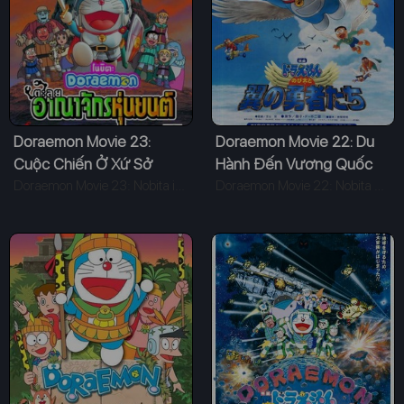
Doraemon Movie 23:
Doraemon Movie 22: Du
Cuộc Chiến Ở Xứ Sở
Hành Đến Vương Quốc
Robot
Doraemon Movie 23: Nobita in the Robot Kingdom (2002)
Loài Chim
Doraemon Movie 22: Nobita and the Winged Braves (2001)