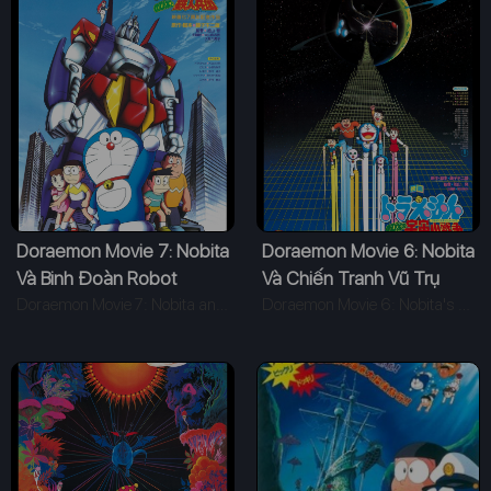
Doraemon Movie 7: Nobita
Doraemon Movie 6: Nobita
Và Binh Đoàn Robot
Và Chiến Tranh Vũ Trụ
Doraemon Movie 7: Nobita and the Steel Troops (1986)
Doraemon Movie 6: Nobita's Little Space War (1985)