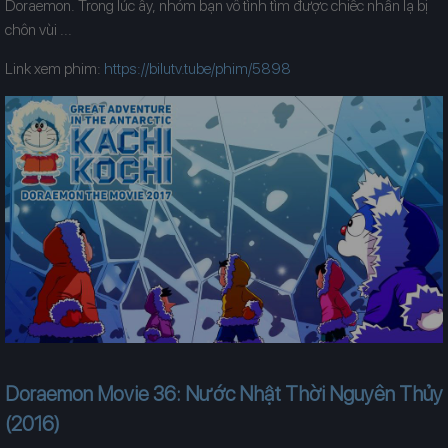
Doraemon. Trong lúc ấy, nhóm bạn vô tình tìm được chiếc nhẫn lạ bị
chôn vùi ...
Link xem phim:
https://bilutv.tube/phim/5898
Doraemon Movie 36: Nước Nhật Thời Nguyên Thủy
(2016)