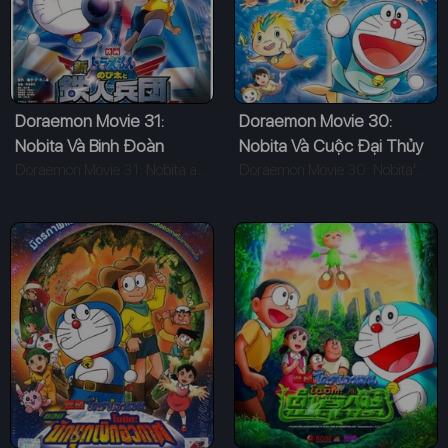
Doraemon Movie 31:
Doraemon Movie 30:
Nobita Và Binh Đoàn
Nobita Và Cuộc Đại Thủy
Người Sắt
Doraemon Movie 31: Nobita and the New Steel Troops - Angel Wings (2011)
Chiến Ở Xứ Sở Người Cá
Doraemon Movie 30: Nobita's Great Mermaid Naval Battle (2010)