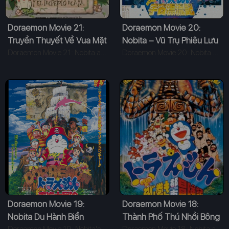
Doraemon Movie 21:
Doraemon Movie 20:
Truyền Thuyết Về Vua Mặt
Nobita – Vũ Trụ Phiêu Lưu
Trời
Doraemon Movie 21: Nobita and the Legend of the Sun King (2000)
Ký
Doraemon Movie 20: Nobita Drifts in the Universe (1999)
Doraemon Movie 19:
Doraemon Movie 18:
Nobita Du Hành Biển
Thành Phố Thú Nhồi Bông