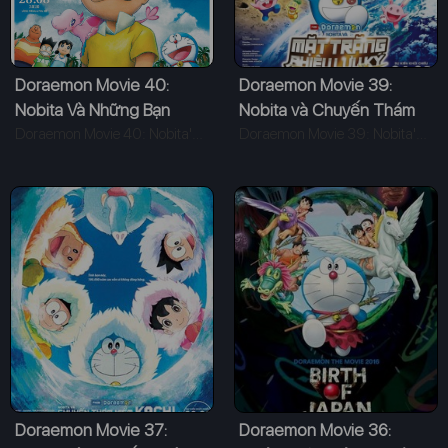
Doraemon Movie 40:
Doraemon Movie 39:
Nobita Và Những Bạn
Nobita và Chuyến Thám
Khủng Long Mới
Doraemon Movie 40: Nobita's New Dinosaur (2020)
Hiểm Mặt Trăng
Doraemon Movie 39: Nobita's Chronicle Of The Moon Exploration (2019)
Doraemon Movie 37:
Doraemon Movie 36: