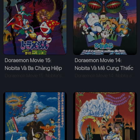
Doraemon Movie 15:
Doraemon Movie 14:
Nobita Và Ba Chàng Hiệp
Nobita Và Mê Cung Thiếc
Sĩ Mộng Mơ
Doraemon Movie 15: Nobita's Three Visionary Swordsmen (1994)
Doraemon Movie 14: Nobita and the Tin Labyrinth (1993)