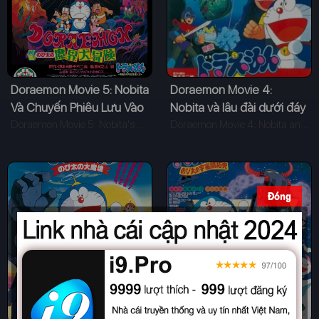
Doraemon Movie 5: Nobita
Doraemon Movie 4:
Và Chuyến Phiêu Lưu Vào
Nobita và lâu đài dưới đáy
Xứ Quỷ
Doraemon Movie 5: Nobita's Great Adventure into the Underworld (1984)
biển
Doraemon Movie 4: Nobita and the Castle of the Undersea Devil (1983)
Đóng