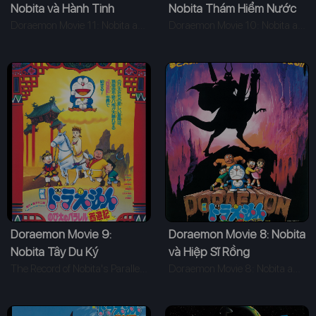
Nobita và Hành Tinh
Nobita Thám Hiểm Nước
Muông Thú
Doraemon Movie 11: Nobita and The Animal Planet (1990)
Nhật Thời Nguyên Thủy
Doraemon Movie 10: Nobita and the Birth of Japan (1989)
Doraemon Movie 9:
Doraemon Movie 8: Nobita
Nobita Tây Du Ký
và Hiệp Sĩ Rồng
The Record of Nobita's Parallel Visit to the West (1988)
Doraemon Movie 8: Nobita and the Knights on Dinosaurs (1987)