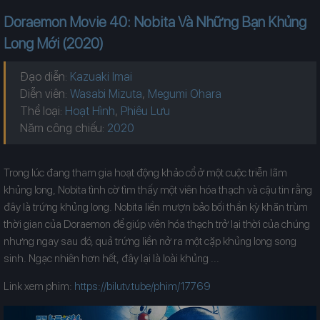
Doraemon Movie 40: Nobita Và Những Bạn Khủng
Long Mới (2020)
Đạo diễn:
Kazuaki Imai
Diễn viên:
Wasabi Mizuta
,
Megumi Ohara
Thể loại:
Hoạt Hình
,
Phiêu Lưu
Năm công chiếu:
Trong lúc đang tham gia hoạt động khảo cổ ở một cuộc triễn lãm
khủng long, Nobita tình cờ tìm thấy một viên hóa thạch và cậu tin rằng
đây là trứng khủng long. Nobita liền mượn bảo bối thần kỳ khăn trùm
thời gian của Doraemon để giúp viên hóa thạch trở lại thời của chúng
nhưng ngay sau đó, quả trứng liền nở ra một cặp khủng long song
sinh. Ngạc nhiên hơn hết, đây lại là loài khủng ...
Link xem phim:
https://bilutv.tube/phim/17769